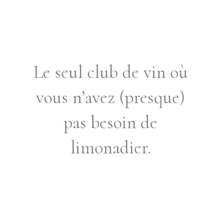
l'ouverture du C
lub en septembre
2023!
Le seul club de vin où
vous n’avez (presque)
pas besoin de
limonadier.