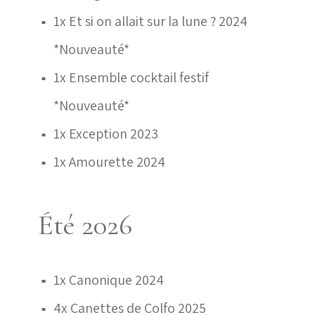
1x Et si on allait sur la lune ? 2024
■
*Nouveauté*
1x Ensemble cocktail festif
■
*Nouveauté*
1x Exception 2023
■
1x Amourette 2024
■
Été 2026
1x Canonique 2024
■
■
4x Canettes de Colfo 2025
■