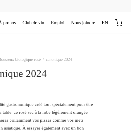
À propos
Club de vin
Emploi
Nous joindre
EN
ousseux biologique rosé
/
canonique 2024
nique 2024
lité gastronomique créé tout spécialement pour être
a table, ce rosé sec à la robe légèrement orangée
eras brillamment vos pizzas comme vos mets
ion asiatique. À essayer également avec un bon