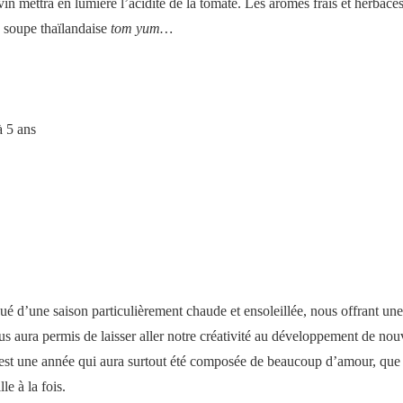
vin mettra en lumière l’acidité de la tomate. Les arômes frais et herbac
 soupe thaïlandaise
tom yum…
C
 5 ans
é d’une saison particulièrement chaude et ensoleillée, nous offrant un
s aura permis de laisser aller notre créativité au développement de no
est une année qui aura surtout été composée de beaucoup d’amour, que
le à la fois.