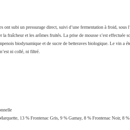
ies ont subi un pressurage direct, suivi d’une fermentation à froid, sous 
 la fraîcheur et les arômes fruités. La prise de mousse s’est effectuée s
penois biodynamique et de sucre de betteraves biologique. Le vin a été
st ni collé, ni filtré.
onnelle
Marquette, 13 % Frontenac Gris, 9 % Gamay, 8 % Frontenac Noir, 8 % 